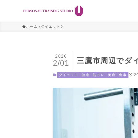
ホーム
ダイエット
2026
三鷹市周辺でダ
2/01
2
ダイエット
健康
筋トレ
美容
食事