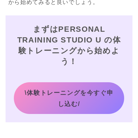
から始めてみると良いでしょう。
まずはPERSONAL
TRAINING STUDIO U の体
験トレーニングから始めよ
う！
\体験トレーニングを今すぐ申
し込む/