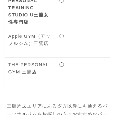
PERSONAL
◯
TRAINING
STUDIO U三鷹女
性専門店
Apple GYM（アッ
◯
プルジム）三鷹店
THE PERSONAL
◯
GYM 三鷹店
三鷹周辺エリアにある夕方以降にも通えるパ
ーソナルジムをお探しの方におすすめなパー