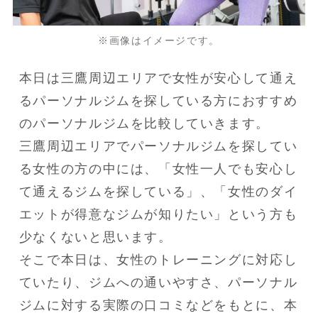
※画像はイメージです。
本日は三鷹周辺エリアで女性が安心して通え
るパーソナルジムを探している方におすすめ
のパーソナルジムを比較していきます。
三鷹周辺エリアでパーソナルジムを探してい
る女性の方の中には、「女性一人でも安心し
て通えるジムを探している」、「女性のダイ
エットが得意なジムが知りたい」という方も
少なくないと思います。
そこで本日は、女性のトレーニングに対応し
ていたり、ジムへの通いやすさ、パーソナル
ジムに対する実際の口コミなどをもとに、本