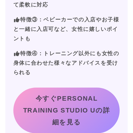
て柔軟に対応
特徴③：ベビーカーでの入店やお子様
と一緒に入店可など、女性に嬉しいポイ
ントも
特徴④
：トレーニング以外にも女性の
身体に合わせた様々なアドバイスを受け
られる
今すぐPERSONAL
TRAINING STUDIO Uの詳
細を見る