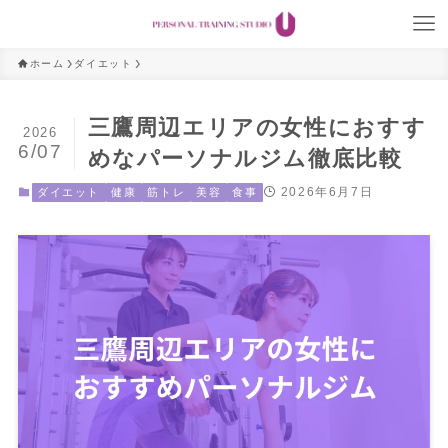
ホーム
ダイエット
三鷹周辺エリアの女性におすす
2026
6/07
めなパーソナルジム徹底比較
2026年6月7日
ダイエット
健康
筋トレ
美容
食事