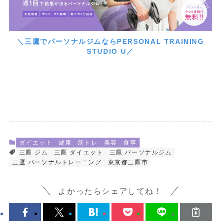
＼三鷹でパーソナルジムならPERSONAL TRAINING
STUDIO U／
ダイエット
健康
筋トレ
美容
食事
三鷹 ジム
三鷹 ダイエット
三鷹 パーソナルジム
三鷹 パーソナルトレーニング
東京都三鷹市
よかったらシェアしてね！