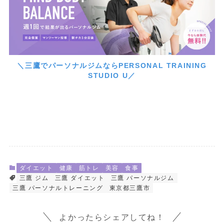
＼三鷹でパーソナルジムならPERSONAL TRAINING
STUDIO U／
ダイエット
健康
筋トレ
美容
食事
三鷹 ジム
三鷹 ダイエット
三鷹 パーソナルジム
三鷹 パーソナルトレーニング
東京都三鷹市
よかったらシェアしてね！