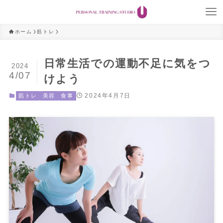
ホーム
筋トレ
日常生活での運動不足に気をつ
2024
4/07
けよう
2024年4月7日
筋トレ
美容
食事